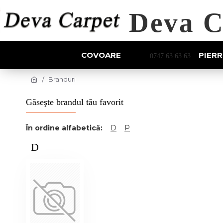
Deva C
COVOARE
PIERR
0747 63 63 63
Branduri
Găseşte brandul tău favorit
În ordine alfabetică:
D
P
D