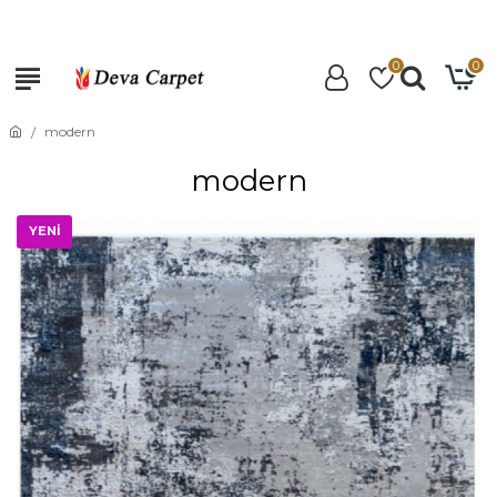
0
0
modern
modern
YENİ