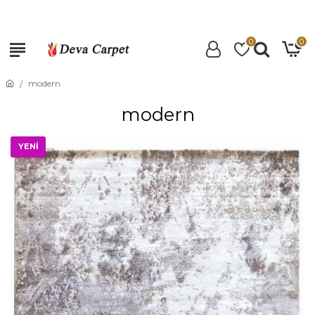
0
0
modern
modern
YENİ